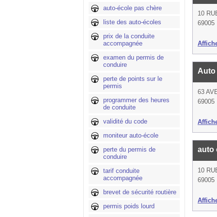
auto-école pas chère
10 RU
liste des auto-écoles
69005
prix de la conduite
accompagnée
Affich
examen du permis de
conduire
Auto
perte de points sur le
permis
63 AV
programmer des heures
69005
de conduite
validité du code
Affich
moniteur auto-école
auto
perte du permis de
conduire
10 RU
tarif conduite
accompagnée
69005
brevet de sécurité routière
Affich
permis poids lourd