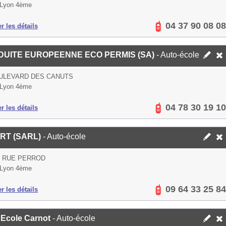
 Lyon 4ème
04 37 90 08 08
er les détails
UITE EUROPEENNE ECO PERMIS (SA)
- Auto-école
OULEVARD DES CANUTS
 Lyon 4ème
04 78 30 19 10
er les détails
RT (SARL)
- Auto-école
S RUE PERROD
 Lyon 4ème
09 64 33 25 84
er les détails
 Ecole Carnot
- Auto-école