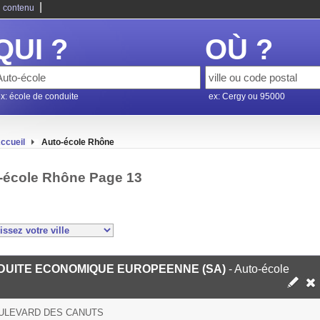
|
 contenu
QUI ?
OÙ ?
x: école de conduite
ex: Cergy ou 95000
ccueil
Auto-école Rhône
-école Rhône Page 13
DUITE ECONOMIQUE EUROPEENNE (SA)
- Auto-école
OULEVARD DES CANUTS