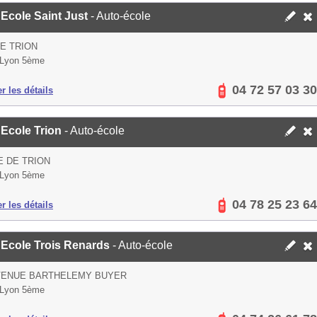
Ecole Saint Just
- Auto-école
E TRION
 Lyon 5ème
04 72 57 03 30
er les détails
 Ecole Trion
- Auto-école
E DE TRION
 Lyon 5ème
04 78 25 23 64
er les détails
 Ecole Trois Renards
- Auto-école
AVENUE BARTHELEMY BUYER
 Lyon 5ème