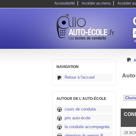
|
|
Accessibilité
Accéder au menu
Accéder au
e
A
NAVIGATION
Auto
Retour à l'accueil
AUTOUR DE L'AUTO-ÉCOLE
cours de conduite
CON
prix auto-école
la conduite accompagnée
28 B
obtention du permis B