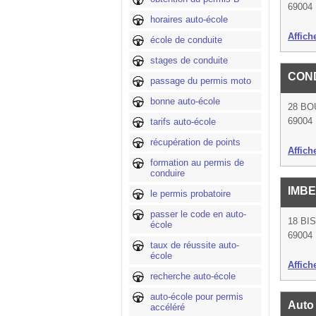
69004
horaires auto-école
Affich
école de conduite
stages de conduite
COND
passage du permis moto
bonne auto-école
28 B
69004
tarifs auto-école
récupération de points
Affich
formation au permis de
conduire
IMBE
le permis probatoire
passer le code en auto-
18 BI
école
69004
taux de réussite auto-
école
Affich
recherche auto-école
auto-école pour permis
Auto
accéléré