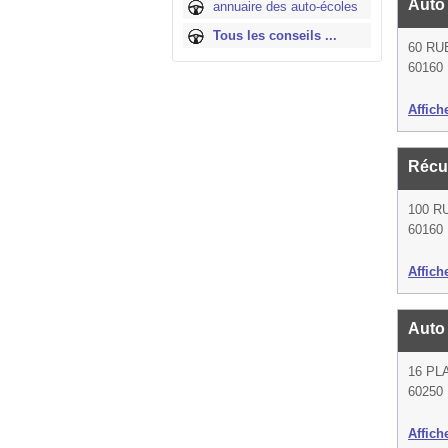
Auto
annuaire des auto-écoles
Tous les conseils ...
60 RU
60160 
Affich
Récu
100 R
60160 
Affich
Auto
16 PL
60250
Affich