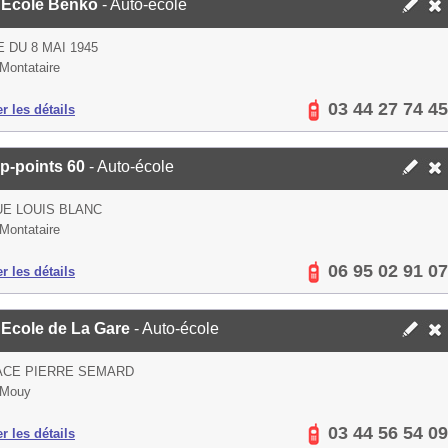
 Ecole Benko
- Auto-école
E DU 8 MAI 1945
Montataire
03 44 27 74 45
er les détails
p-points 60
- Auto-école
UE LOUIS BLANC
Montataire
06 95 02 91 07
er les détails
 Ecole de La Gare
- Auto-école
ACE PIERRE SEMARD
 Mouy
03 44 56 54 09
er les détails