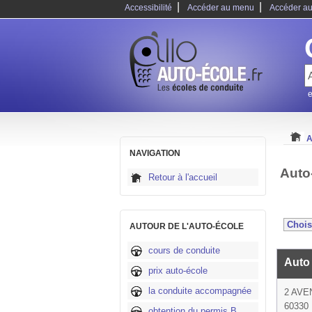
|
|
Accessibilité
Accéder au menu
Accéder au
e
A
NAVIGATION
Auto
Retour à l'accueil
AUTOUR DE L'AUTO-ÉCOLE
cours de conduite
Auto
prix auto-école
la conduite accompagnée
2 AVE
60330 L
obtention du permis B