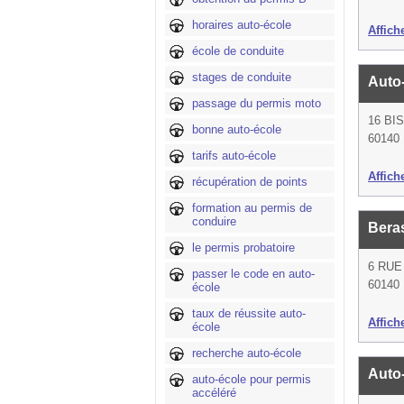
horaires auto-école
Affich
école de conduite
stages de conduite
Auto
passage du permis moto
16 BI
bonne auto-école
60140 
tarifs auto-école
Affich
récupération de points
formation au permis de
conduire
Bera
le permis probatoire
6 RUE
passer le code en auto-
60140 
école
taux de réussite auto-
Affich
école
recherche auto-école
Auto
auto-école pour permis
accéléré