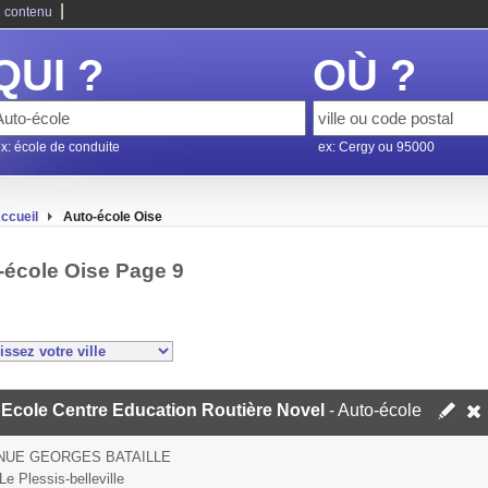
|
 contenu
QUI ?
OÙ ?
x: école de conduite
ex: Cergy ou 95000
ccueil
Auto-école Oise
-école Oise Page 9
 Ecole Centre Education Routière Novel
- Auto-école
NUE GEORGES BATAILLE
e Plessis-belleville