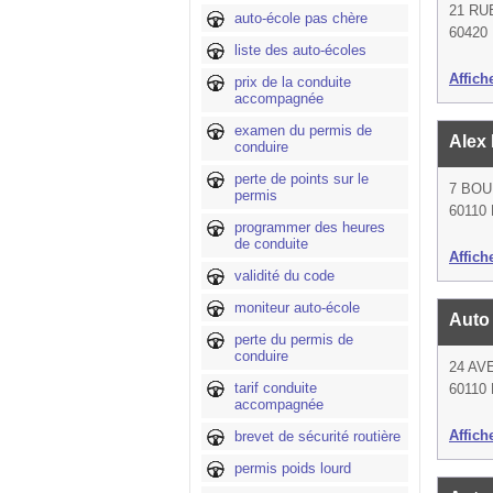
21 RU
auto-école pas chère
60420 
liste des auto-écoles
Affich
prix de la conduite
accompagnée
examen du permis de
Alex
conduire
perte de points sur le
7 BOU
permis
60110
programmer des heures
de conduite
Affich
validité du code
moniteur auto-école
Auto
perte du permis de
conduire
24 AV
tarif conduite
60110
accompagnée
Affich
brevet de sécurité routière
permis poids lourd