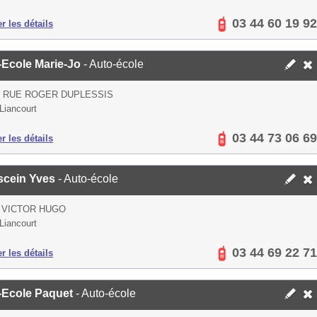
03 44 60 19 92
er les détails
-Ecole Marie-Jo
- Auto-école
S RUE ROGER DUPLESSIS
Liancourt
03 44 73 06 69
er les détails
scein Yves
- Auto-école
 VICTOR HUGO
Liancourt
03 44 69 22 71
er les détails
-Ecole Paquet
- Auto-école