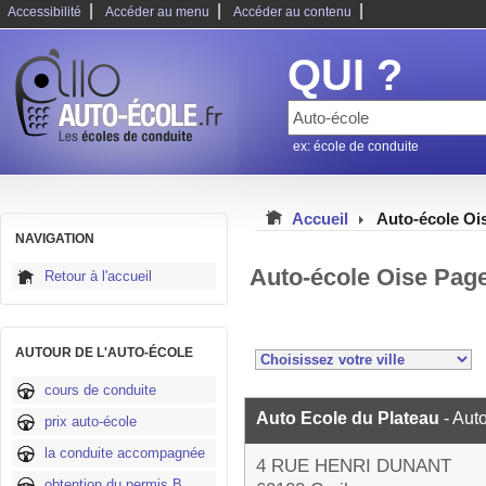
|
|
|
Accessibilité
Accéder au menu
Accéder au contenu
QUI ?
ex: école de conduite
Accueil
Auto-école Oi
NAVIGATION
Auto-école Oise Pag
Retour à l'accueil
AUTOUR DE L'AUTO-ÉCOLE
cours de conduite
Auto Ecole du Plateau
- Aut
prix auto-école
la conduite accompagnée
4 RUE HENRI DUNANT
obtention du permis B