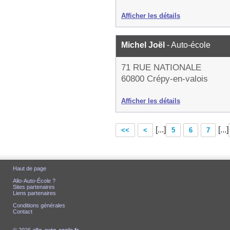
Afficher les détails
Michel Joël
- Auto-école
71 RUE NATIONALE
60800 Crépy-en-valois
Afficher les détails
[...]
[...]
<<
<
5
6
7
Haut de page
Allo-Auto-École ?
Sites partenaires
Liens partenaires
Conditions générales
Contact