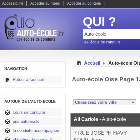
|
|
|
Accessibilité
Accéder au menu
Accéder au contenu
QUI ?
ex: école de conduite
Accueil
Auto-école Oi
NAVIGATION
Auto-école Oise Page 1
Retour à l'accueil
AUTOUR DE L'AUTO-ÉCOLE
cours de conduite
All Cariole
- Auto-école
prix auto-école
la conduite accompagnée
7 RUE JOSEPH HAVY
60870 Rieux
obtention du permis B