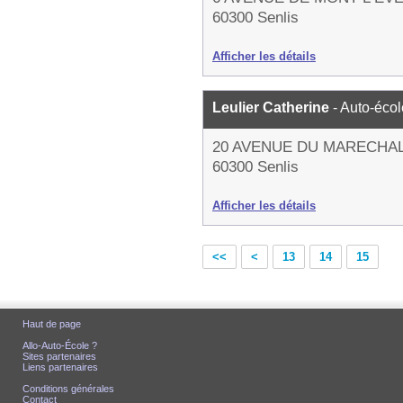
60300 Senlis
Afficher les détails
Leulier Catherine
- Auto-écol
20 AVENUE DU MARECHA
60300 Senlis
Afficher les détails
<<
<
13
14
15
Haut de page
Allo-Auto-École ?
Sites partenaires
Liens partenaires
Conditions générales
Contact