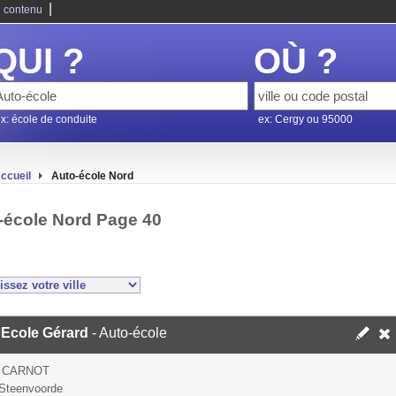
|
 contenu
QUI ?
OÙ ?
x: école de conduite
ex: Cergy ou 95000
ccueil
Auto-école Nord
-école Nord Page 40
 Ecole Gérard
- Auto-école
 CARNOT
Steenvoorde