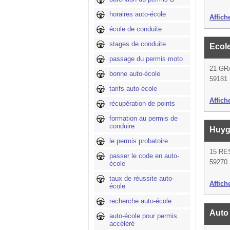
horaires auto-école
Affich
école de conduite
stages de conduite
Ecol
passage du permis moto
21 GR
bonne auto-école
59181
tarifs auto-école
Affich
récupération de points
formation au permis de
conduire
Huyg
le permis probatoire
15 RE
passer le code en auto-
59270 
école
taux de réussite auto-
Affich
école
recherche auto-école
Auto
auto-école pour permis
accéléré