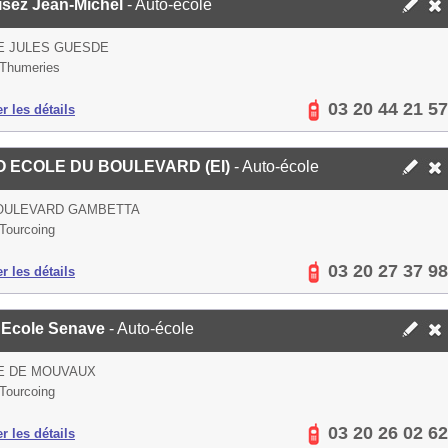
isez Jean-Michel
- Auto-école
E JULES GUESDE
Thumeries
03 20 44 21 57
er les détails
 ECOLE DU BOULEVARD (EI)
- Auto-école
BOULEVARD GAMBETTA
Tourcoing
03 20 27 37 98
er les détails
 Ecole Senave
- Auto-école
E DE MOUVAUX
Tourcoing
03 20 26 02 62
er les détails