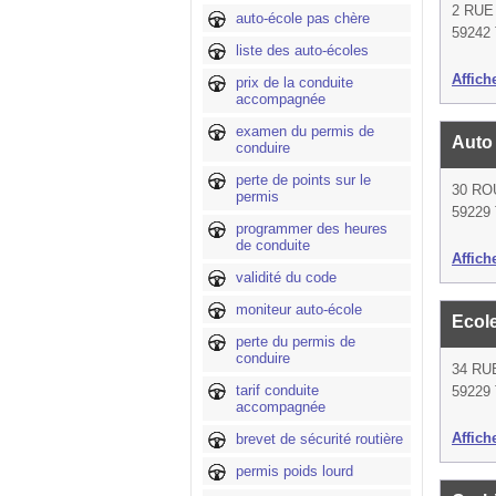
2 RUE
auto-école pas chère
59242
liste des auto-écoles
Affich
prix de la conduite
accompagnée
examen du permis de
Auto
conduire
perte de points sur le
30 RO
permis
59229
programmer des heures
de conduite
Affich
validité du code
moniteur auto-école
Ecol
perte du permis de
conduire
34 RU
tarif conduite
59229
accompagnée
Affich
brevet de sécurité routière
permis poids lourd