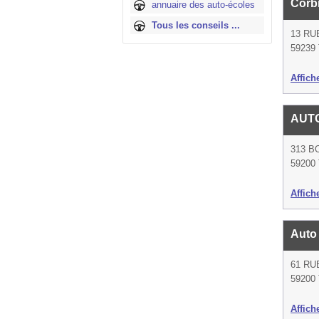
Corb
annuaire des auto-écoles
Tous les conseils ...
13 RU
59239 
Affich
AUTO
313 
59200 
Affich
Auto
61 RU
59200 
Affich