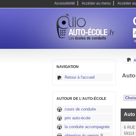
|
|
Accessibilité
Accéder au menu
Accéder au
e
A
NAVIGATION
Auto
Retour à l'accueil
AUTOUR DE L'AUTO-ÉCOLE
cours de conduite
Auto
prix auto-école
la conduite accompagnée
6 RUE
59114 
obtention du permis B