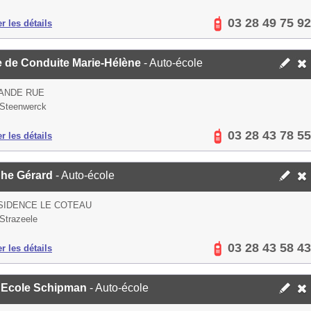
03 28 49 75 92
er les détails
e de Conduite Marie-Hélène
- Auto-école
ANDE RUE
 Steenwerck
03 28 43 78 55
er les détails
he Gérard
- Auto-école
SIDENCE LE COTEAU
Strazeele
03 28 43 58 43
er les détails
 Ecole Schipman
- Auto-école