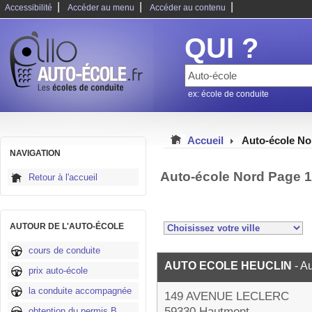
|
|
|
Accessibilité
Accéder au menu
Accéder au contenu
QUI ?
ex: école de conduite
Accueil
Auto-école No
NAVIGATION
Auto-école Nord Page 
Retour à l'accueil
AUTOUR DE L'AUTO-ÉCOLE
cours de conduite
AUTO ECOLE HEUCLIN
- A
prix auto-école
la conduite accompagnée
149 AVENUE LECLERC
59330 Hautmont
obtention du permis B