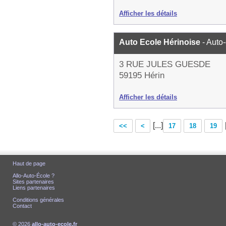
Afficher les détails
Auto Ecole Hérinoise
- Auto
3 RUE JULES GUESDE
59195 Hérin
Afficher les détails
[...]
<<
<
17
18
19
Haut de page
Allo-Auto-École ?
Sites partenaires
Liens partenaires
Conditions générales
Contact
© 2026
allo-auto-ecole.fr