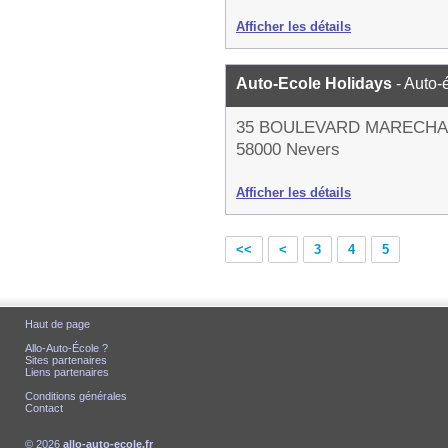
Afficher les détails
Auto-Ecole Holidays
- Auto-
35 BOULEVARD MARECHA
58000 Nevers
Afficher les détails
<<
<
3
4
5
Haut de page
Allo-Auto-École ?
Sites partenaires
Liens partenaires
Conditions générales
Contact
© 2026
allo-auto-ecole.fr