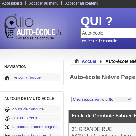
|
|
|
Accessibilité
Accéder au menu
Accéder au contenu
QUI ?
ex: école de conduite
Accueil
Auto-école Ni
NAVIGATION
Auto-école Nièvre Page
Retour à l'accueil
AUTOUR DE L'AUTO-ÉCOLE
cours de conduite
Ecole de Conduite Fabrice
prix auto-école
la conduite accompagnée
31 GRANDE RUE
58400 La Charité-sur-loire
obtention du permis B