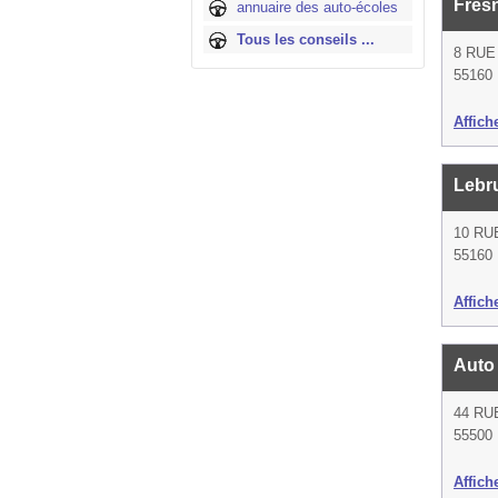
Fres
annuaire des auto-écoles
Tous les conseils ...
8 RUE
55160 
Affich
Lebr
10 RU
55160 
Affich
Auto
44 RU
55500 
Affich