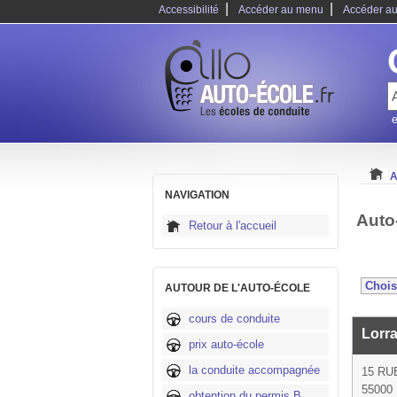
|
|
Accessibilité
Accéder au menu
Accéder au
e
A
NAVIGATION
Auto
Retour à l'accueil
AUTOUR DE L'AUTO-ÉCOLE
cours de conduite
Lorr
prix auto-école
la conduite accompagnée
15 RU
55000 
obtention du permis B