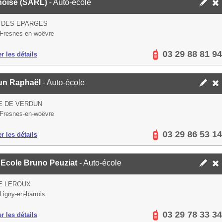
noise (SARL)
- Auto-école
 DES EPARGES
Fresnes-en-woëvre
03 29 88 81 94
er les détails
un Raphaël
- Auto-école
E DE VERDUN
Fresnes-en-woëvre
03 29 86 53 14
er les détails
 Ecole Bruno Peuziat
- Auto-école
E LEROUX
Ligny-en-barrois
03 29 78 33 34
er les détails