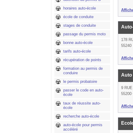
horaires auto-école
Affich
école de conduite
stages de conduite
Auto
passage du permis moto
178 R
bonne auto-école
55240 
tarifs auto-école
Affich
récupération de points
formation au permis de
conduire
Auto
le permis probatoire
9 RUE
passer le code en auto-
55200
école
taux de réussite auto-
Affich
école
recherche auto-école
Ecol
auto-école pour permis
accéléré