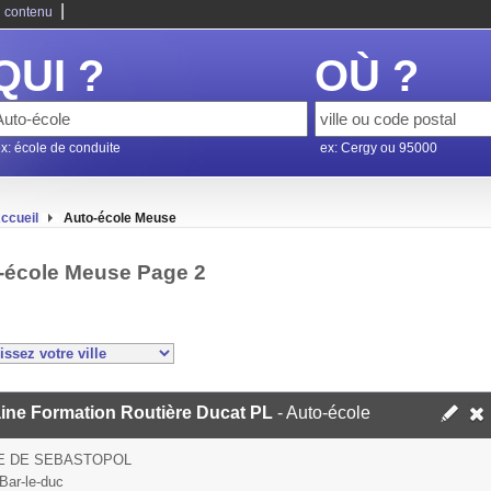
|
 contenu
QUI ?
OÙ ?
x: école de conduite
ex: Cergy ou 95000
ccueil
Auto-école Meuse
-école Meuse Page 2
aine Formation Routière Ducat PL
- Auto-école
E DE SEBASTOPOL
Bar-le-duc