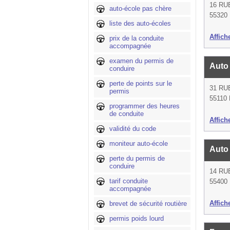
16 RU
auto-école pas chère
55320 
liste des auto-écoles
Affich
prix de la conduite
accompagnée
examen du permis de
Auto
conduire
perte de points sur le
31 RU
permis
55110 
programmer des heures
de conduite
Affich
validité du code
moniteur auto-école
Auto
perte du permis de
conduire
14 R
tarif conduite
55400 
accompagnée
Affich
brevet de sécurité routière
permis poids lourd