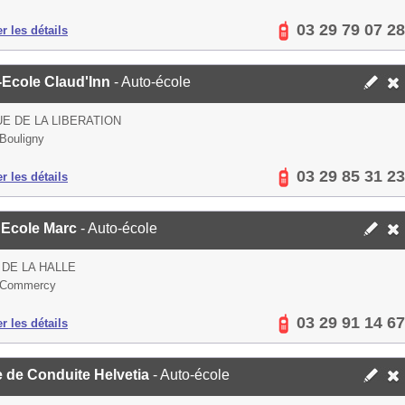
03 29 79 07 28
er les détails
-Ecole Claud'Inn
- Auto-école
UE DE LA LIBERATION
Bouligny
03 29 85 31 23
er les détails
 Ecole Marc
- Auto-école
 DE LA HALLE
 Commercy
03 29 91 14 67
er les détails
e de Conduite Helvetia
- Auto-école