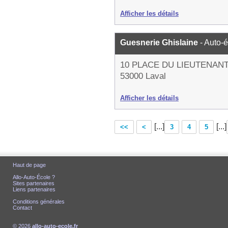
Afficher les détails
Guesnerie Ghislaine
- Auto-
10 PLACE DU LIEUTENAN
53000 Laval
Afficher les détails
[...]
[...]
<<
<
3
4
5
Haut de page
Allo-Auto-École ?
Sites partenaires
Liens partenaires
Conditions générales
Contact
© 2026
allo-auto-ecole.fr