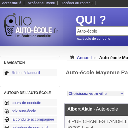
|
|
|
Accessibilité
Accéder au menu
Accéder au contenu
QUI ?
ex: école de conduite
Accueil
Auto-école M
NAVIGATION
Auto-école Mayenne Pa
Retour à l'accueil
AUTOUR DE L'AUTO-ÉCOLE
cours de conduite
Albert Alain
- Auto-école
prix auto-école
la conduite accompagnée
9 RUE CHARLES LANDELL
53000 Laval
obtention du permis B