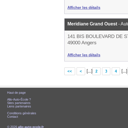
Afficher les détails
Meridiane Grand Ouest
- Au
141 BIS BOULEVARD DE
49000 Angers
Afficher les détails
[...]
[...]
<<
<
2
3
4
Haut de page
Allo-Auto-École ?
Sites partenaires
Liens partenaires
Conditions générales
Contact
© 2026
allo-auto-ecole.fr