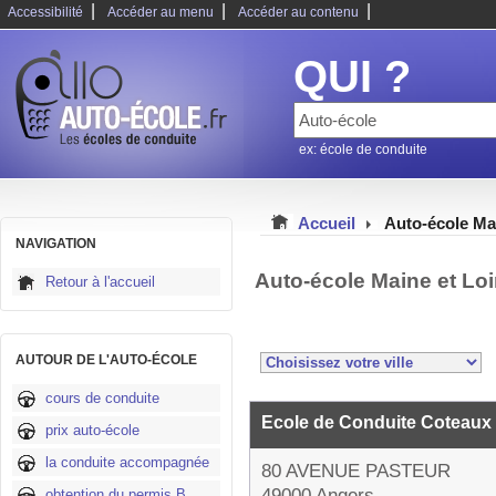
|
|
|
Accessibilité
Accéder au menu
Accéder au contenu
QUI ?
ex: école de conduite
Accueil
Auto-école Mai
NAVIGATION
Auto-école Maine et Loi
Retour à l'accueil
AUTOUR DE L'AUTO-ÉCOLE
cours de conduite
Ecole de Conduite Coteaux 
prix auto-école
la conduite accompagnée
80 AVENUE PASTEUR
49000 Angers
obtention du permis B