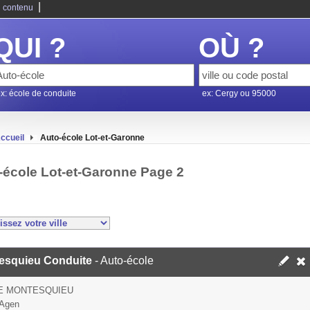
|
 contenu
QUI ?
OÙ ?
x: école de conduite
ex: Cergy ou 95000
ccueil
Auto-école Lot-et-Garonne
-école Lot-et-Garonne Page 2
esquieu Conduite
- Auto-école
UE MONTESQUIEU
 Agen