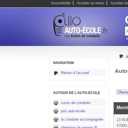
|
|
Accessibilité
Accéder au menu
Accéder au
e
A
NAVIGATION
Auto
Retour à l'accueil
AUTOUR DE L'AUTO-ÉCOLE
cours de conduite
Mont
prix auto-école
la conduite accompagnée
13 R
47000
obtention du permis B