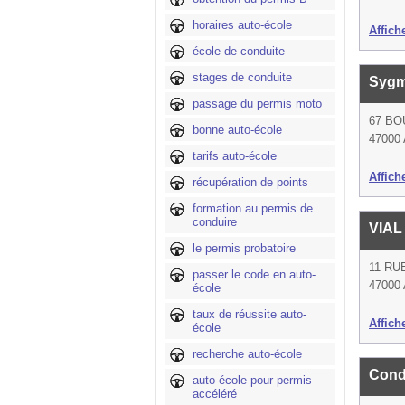
horaires auto-école
Affich
école de conduite
stages de conduite
Sygm
passage du permis moto
67 BO
bonne auto-école
47000
tarifs auto-école
Affich
récupération de points
formation au permis de
conduire
VIA
le permis probatoire
11 RU
passer le code en auto-
47000
école
taux de réussite auto-
Affich
école
recherche auto-école
Cond
auto-école pour permis
accéléré