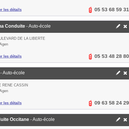
05 53 68 59 31
er les détails
a Conduite
- Auto-école
ULEVARD DE LA LIBERTE
 Agen
05 53 48 28 80
er les détails
L
- Auto-école
E RENE CASSIN
 Agen
09 63 58 24 29
er les détails
uite Occitane
- Auto-école