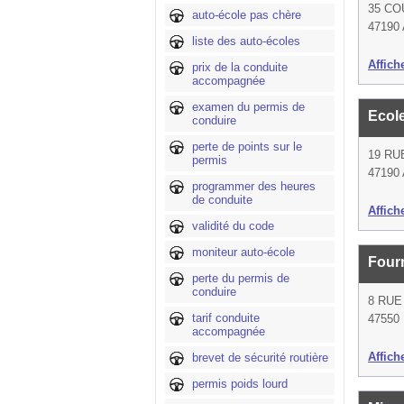
35 CO
auto-école pas chère
47190 
liste des auto-écoles
Affich
prix de la conduite
accompagnée
examen du permis de
Ecol
conduire
perte de points sur le
19 RU
permis
47190 
programmer des heures
de conduite
Affich
validité du code
moniteur auto-école
Four
perte du permis de
conduire
8 RU
tarif conduite
47550
accompagnée
Affich
brevet de sécurité routière
permis poids lourd