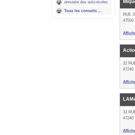
Mique
annuaire des auto-écoles
Tous les conseils ...
RUE 
47550
Affich
Acti
32 RU
47240 
Affich
LAM
32 RU
47240 
Affich