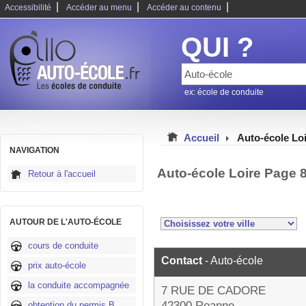
|
|
|
Accessibilité
Accéder au menu
Accéder au contenu
QUI ?
ex: école de conduite
Accueil
Auto-école Lo
NAVIGATION
Auto-école Loire Page 
Retour à l'accueil
AUTOUR DE L'AUTO-ÉCOLE
cours de conduite
Contact
- Auto-école
prix auto-école
la conduite accompagnée
7 RUE DE CADORE
42300 Roanne
obtention du permis B