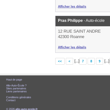
Afficher les détails
Pras Philippe
- Auto-école
12 RUE SAINT ANDRE
42300 Roanne
Afficher les détails
[...]
[...]
<<
<
7
8
9
Haut de page
Allo-Auto-École ?
Sites partenaires
Liens partenaires
Conditions générales
Contact
© 2026
allo-auto-ecole.fr