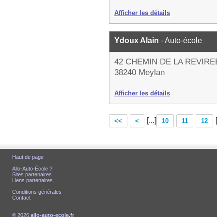
Afficher les détails
Ydoux Alain
- Auto-école
42 CHEMIN DE LA REVIRE
38240 Meylan
Afficher les détails
[...]
<<
<
10
11
12
Haut de page
Allo-Auto-École ?
Sites partenaires
Liens partenaires
Conditions générales
Contact
© 2026
allo-auto-ecole.fr