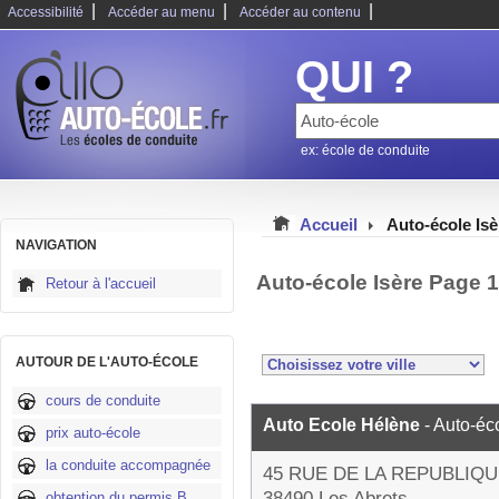
|
|
|
Accessibilité
Accéder au menu
Accéder au contenu
QUI ?
ex: école de conduite
Accueil
Auto-école Isè
NAVIGATION
Auto-école Isère Page 
Retour à l'accueil
AUTOUR DE L'AUTO-ÉCOLE
cours de conduite
Auto Ecole Hélène
- Auto-éc
prix auto-école
la conduite accompagnée
45 RUE DE LA REPUBLIQ
38490 Les Abrets
obtention du permis B