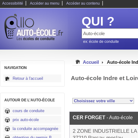
|
|
|
Accessibilité
Accéder au menu
Accéder au contenu
QUI ?
ex: école de conduite
Accueil
Auto-école Ind
NAVIGATION
Auto-école Indre et Loi
Retour à l'accueil
AUTOUR DE L'AUTO-ÉCOLE
cours de conduite
CER FORGET
- Auto-école
prix auto-école
la conduite accompagnée
2 ZONE INDUSTRIELLE L
37210 Parçay-meslay
obtention du permis B