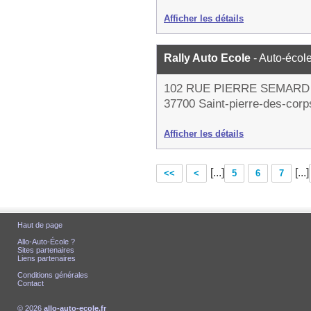
Afficher les détails
Rally Auto Ecole
- Auto-écol
102 RUE PIERRE SEMARD
37700 Saint-pierre-des-corp
Afficher les détails
[...]
[...]
<<
<
5
6
7
Haut de page
Allo-Auto-École ?
Sites partenaires
Liens partenaires
Conditions générales
Contact
© 2026
allo-auto-ecole.fr