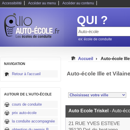
|
|
|
Accessibilité
Accéder au menu
Accéder au contenu
QUI ?
ex: école de conduite
Accueil
Auto-école Ille
NAVIGATION
Auto-école Ille et Vilai
Retour à l'accueil
AUTOUR DE L'AUTO-ÉCOLE
cours de conduite
Auto Ecole Triskel
- Auto-éc
prix auto-école
la conduite accompagnée
21 RUE YVES ESTEVE
35120 Dol-de-bretagne
obtention du permis B