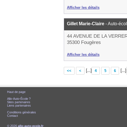
Afficher les détails
Gillet Marie-Claire
- Auto-éco
44 AVENUE DE LA VERRER
35300 Fougères
Afficher les détails
[...]
[...]
<<
<
4
5
6
Haut de page
Allo-Auto-École ?
Sites partenaires
Liens partenaires
Conditions générales
Contact
© 2026
allo-auto-ecole.fr