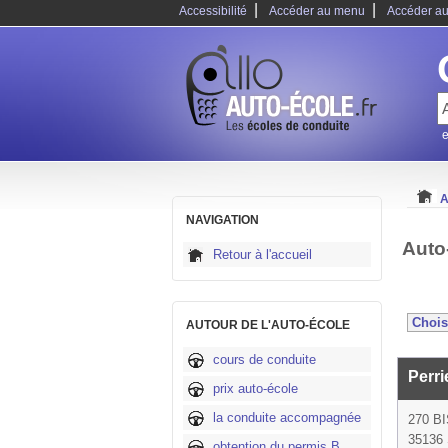
|
|
Accessibilité
Accéder au menu
Accéder au
e
A
NAVIGATION
Auto-
Retour à l'accueil
AUTOUR DE L'AUTO-ÉCOLE
cours de conduite
Perri
prix auto-école
la conduite accompagnée
270 B
35136 
obtention du permis B