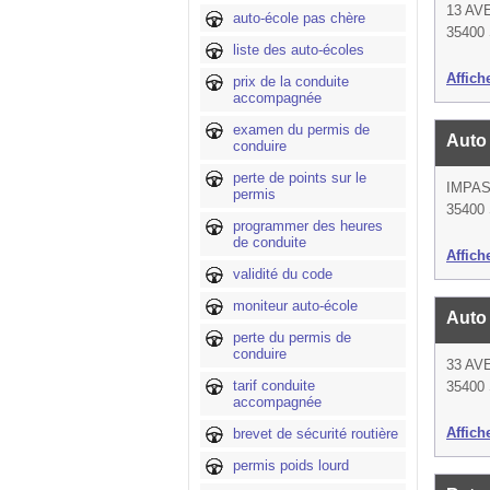
13 AV
auto-école pas chère
35400 
liste des auto-écoles
Affich
prix de la conduite
accompagnée
examen du permis de
Auto
conduire
perte de points sur le
IMPAS
permis
35400 
programmer des heures
de conduite
Affich
validité du code
moniteur auto-école
Auto
perte du permis de
conduire
33 AV
tarif conduite
35400 
accompagnée
Affich
brevet de sécurité routière
permis poids lourd