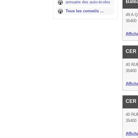
Bate
annuaire des auto-écoles
Tous les conseils ...
49 A 
35400 
Affich
CER 
40 RU
35400 
Affich
CER
40 RU
35400 
Affich