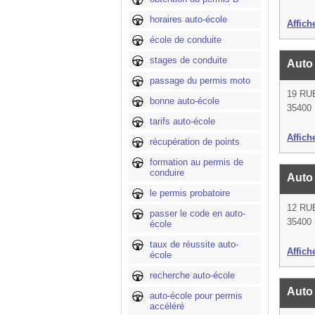
horaires auto-école
Affich
école de conduite
stages de conduite
Auto
passage du permis moto
19 RU
bonne auto-école
35400 
tarifs auto-école
Affich
récupération de points
formation au permis de
conduire
Auto
le permis probatoire
12 RU
passer le code en auto-
35400 
école
taux de réussite auto-
Affich
école
recherche auto-école
Auto
auto-école pour permis
accéléré