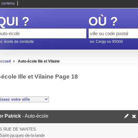
|
 contenu
QUI ?
OÙ ?
x: école de conduite
ex: Cergy ou 95000
ccueil
Auto-école Ille et Vilaine
école Ille et Vilaine Page 18
er Patrick
- Auto-école
IS RUE DE NANTES
Saint-jacques-de-la-lande