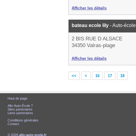
Afficher les détails
bateau ecole lily
- Auto-école
2 BIS RUE D ALSACE
34350 Valras-plage
Afficher les détails
<<
<
16
17
18
Haut de page
Allo-Auto-École ?
Sites partenaires
Liens partenaires
Conditions générales
Contact
© 2026
allo-auto-ecole.fr