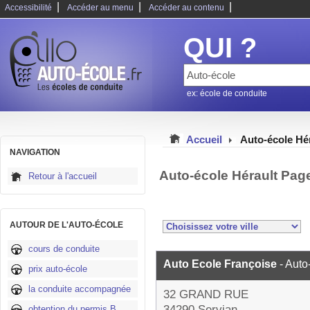
|
|
|
Accessibilité
Accéder au menu
Accéder au contenu
QUI ?
ex: école de conduite
Accueil
Auto-école Hé
NAVIGATION
Auto-école Hérault Pag
Retour à l'accueil
AUTOUR DE L'AUTO-ÉCOLE
cours de conduite
Auto Ecole Françoise
- Auto
prix auto-école
la conduite accompagnée
32 GRAND RUE
34290 Servian
obtention du permis B