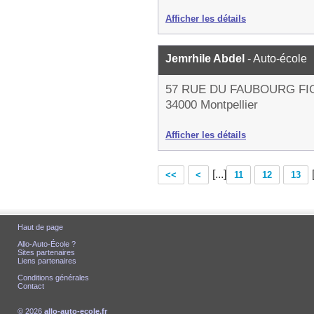
Afficher les détails
Jemrhile Abdel
- Auto-école
57 RUE DU FAUBOURG F
34000 Montpellier
Afficher les détails
[...]
<<
<
11
12
13
Haut de page
Allo-Auto-École ?
Sites partenaires
Liens partenaires
Conditions générales
Contact
© 2026
allo-auto-ecole.fr