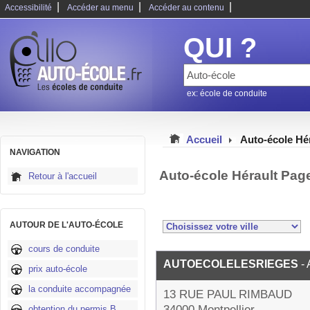
|
|
|
Accessibilité
Accéder au menu
Accéder au contenu
QUI ?
ex: école de conduite
Accueil
Auto-école Hé
NAVIGATION
Auto-école Hérault Pag
Retour à l'accueil
AUTOUR DE L'AUTO-ÉCOLE
cours de conduite
AUTOECOLELESRIEGES
-
prix auto-école
la conduite accompagnée
13 RUE PAUL RIMBAUD
34000 Montpellier
obtention du permis B