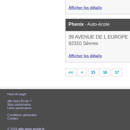
Afficher les détails
Phenix
- Auto-école
39 AVENUE DE L EUROPE
92310 Sèvres
Afficher les détails
<<
<
15
16
17
Haut de page
Allo-Auto-École ?
Sites partenaires
Liens partenaires
Conditions générales
Contact
© 2026
allo-auto-ecole.fr