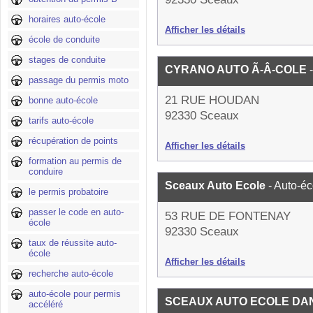
horaires auto-école
Afficher les détails
école de conduite
stages de conduite
CYRANO AUTO Ã-Â-COLE
passage du permis moto
21 RUE HOUDAN
bonne auto-école
92330 Sceaux
tarifs auto-école
récupération de points
Afficher les détails
formation au permis de
conduire
Sceaux Auto Ecole
- Auto-éc
le permis probatoire
passer le code en auto-
53 RUE DE FONTENAY
école
92330 Sceaux
taux de réussite auto-
école
Afficher les détails
recherche auto-école
auto-école pour permis
SCEAUX AUTO ECOLE DA
accéléré