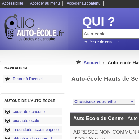
|
|
|
Accessibilité
Accéder au menu
Accéder au contenu
QUI ?
ex: école de conduite
Accueil
Auto-école Ha
NAVIGATION
Auto-école Hauts de Se
Retour à l'accueil
AUTOUR DE L'AUTO-ÉCOLE
cours de conduite
Auto Ecole du Centre
- Auto
prix auto-école
la conduite accompagnée
ADRESSE NON COMMUNI
92330 Sceaux
obtention du permis B