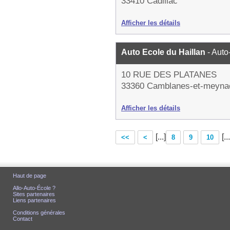
33410 Cadillac
Afficher les détails
Auto Ecole du Haillan
- Auto
10 RUE DES PLATANES
33360 Camblanes-et-meyna
Afficher les détails
[...]
[...
<<
<
8
9
10
Haut de page
Allo-Auto-École ?
Sites partenaires
Liens partenaires
Conditions générales
Contact