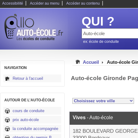
|
|
|
Accessibilité
Accéder au menu
Accéder au contenu
QUI ?
ex: école de conduite
Accueil
Auto-école Gi
NAVIGATION
Auto-école Gironde Pag
Retour à l'accueil
AUTOUR DE L'AUTO-ÉCOLE
cours de conduite
Vives
- Auto-école
prix auto-école
la conduite accompagnée
182 BOULEVARD GEORGE
33000 Bordeaux
obtention du permis B