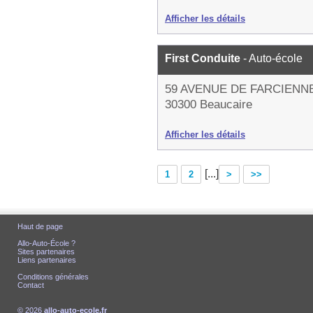
Afficher les détails
First Conduite
- Auto-école
59 AVENUE DE FARCIENN
30300 Beaucaire
Afficher les détails
[...]
1
2
>
>>
Haut de page
Allo-Auto-École ?
Sites partenaires
Liens partenaires
Conditions générales
Contact
© 2026
allo-auto-ecole.fr