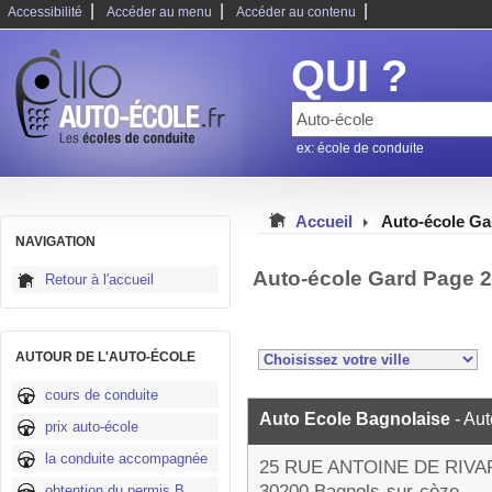
|
|
|
Accessibilité
Accéder au menu
Accéder au contenu
QUI ?
ex: école de conduite
Accueil
Auto-école Ga
NAVIGATION
Auto-école Gard Page 2
Retour à l'accueil
AUTOUR DE L'AUTO-ÉCOLE
cours de conduite
Auto Ecole Bagnolaise
- Au
prix auto-école
la conduite accompagnée
25 RUE ANTOINE DE RIV
30200 Bagnols-sur-cèze
obtention du permis B