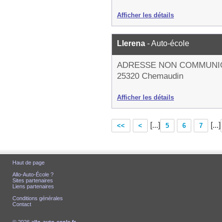
Afficher les détails
Llerena
- Auto-école
ADRESSE NON COMMUNI
25320 Chemaudin
Afficher les détails
[...]
[...]
<<
<
5
6
7
Haut de page
Allo-Auto-École ?
Sites partenaires
Liens partenaires
Conditions générales
Contact