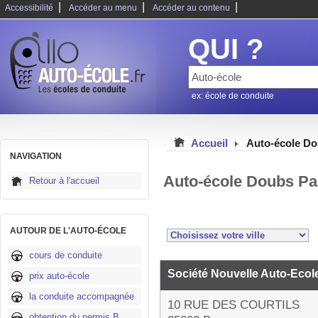
|
|
|
Accessibilité
Accéder au menu
Accéder au contenu
QUI ?
ex: école de conduite
Accueil
Auto-école D
NAVIGATION
Auto-école Doubs Pa
Retour à l'accueil
AUTOUR DE L'AUTO-ÉCOLE
cours de conduite
Société Nouvelle Auto-Ecol
prix auto-école
la conduite accompagnée
10 RUE DES COURTILS
obtention du permis B