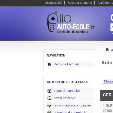
|
|
Accessibilité
Accéder au menu
Accéder au
e
A
NAVIGATION
Auto
Retour à l'accueil
AUTOUR DE L'AUTO-ÉCOLE
cours de conduite
CER 
prix auto-école
la conduite accompagnée
1 RU
22100 
obtention du permis B