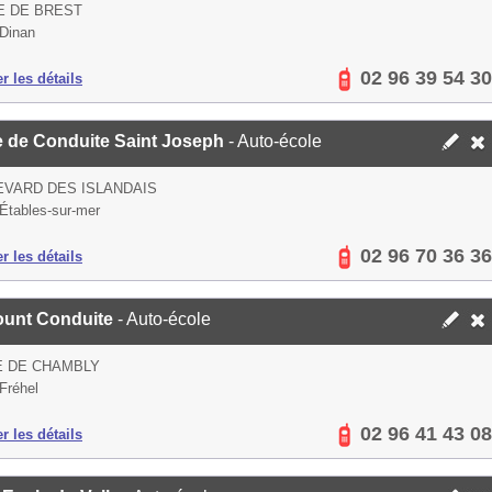
E DE BREST
Dinan
02 96 39 54 30
er les détails
e de Conduite Saint Joseph
- Auto-école
VARD DES ISLANDAIS
Étables-sur-mer
02 96 70 36 36
er les détails
ount Conduite
- Auto-école
E DE CHAMBLY
Fréhel
02 96 41 43 08
er les détails