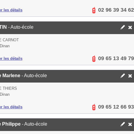
02 96 39 34 62
er les détails
TIN
- Auto-école
E CARNOT
Dinan
09 65 13 49 79
er les détails
e Marlene
- Auto-école
E THIERS
Dinan
09 65 12 66 93
er les détails
e Philippe
- Auto-école