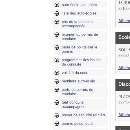
15 RU
auto-école pas chère
22100 
liste des auto-écoles
Affich
prix de la conduite
accompagnée
examen du permis de
Ecol
conduire
perte de points sur le
BOULE
permis
22680 
programmer des heures
de conduite
Affich
validité du code
moniteur auto-école
Disc
perte du permis de
conduire
PLAC
tarif conduite
22240 
accompagnée
Affich
brevet de sécurité routière
permis poids lourd