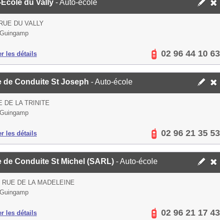
-Ecole du Vally
- Auto-école
 RUE DU VALLY
 Guingamp
02 96 44 10 63
er les détails
e de Conduite St Joseph
- Auto-école
E DE LA TRINITE
 Guingamp
02 96 21 35 53
er les détails
e de Conduite St Michel (SARL)
- Auto-école
S RUE DE LA MADELEINE
 Guingamp
02 96 21 17 43
er les détails