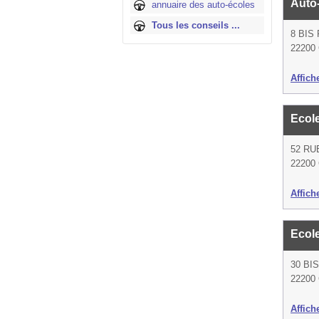
Auto
annuaire des auto-écoles
Tous les conseils ...
8 BIS
22200
Affich
Ecol
52 RU
22200
Affich
Ecol
30 BI
22200
Affich