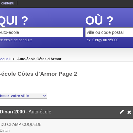
|
 contenu
QUI ?
OÙ ?
x: école de conduite
ex: Cergy ou 95000
ccueil
Auto-école Côtes d'Armor
-école Côtes d'Armor Page 2
Dinan 2000
- Auto-école
E DU CHAMP COQUEDE
Dinan