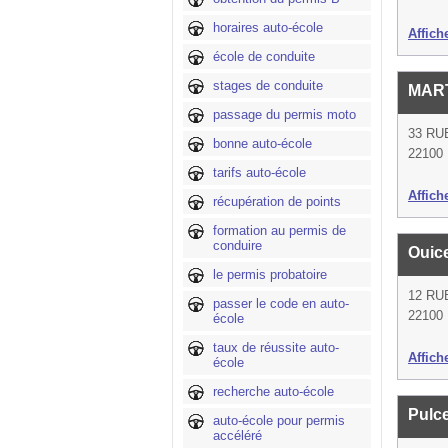
horaires auto-école
Affich
école de conduite
stages de conduite
MAR
passage du permis moto
33 RU
bonne auto-école
22100 
tarifs auto-école
Affich
récupération de points
formation au permis de
conduire
Ouic
le permis probatoire
12 RU
passer le code en auto-
22100 
école
taux de réussite auto-
Affich
école
recherche auto-école
Pulc
auto-école pour permis
accéléré