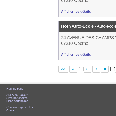
67210 Obernai
Afficher les détails
Horn Auto-Ecole
- Auto-écol
24 AVENUE DES CHAMPS
67210 Obernai
Afficher les détails
[...]
[...]
<<
<
6
7
8
Haut de page
Allo-Auto-École ?
Sites partenaires
Liens partenaires
Conditions générales
Contact