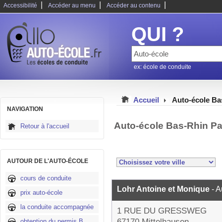
|
|
|
Accessibilité
Accéder au menu
Accéder au contenu
QUI ?
ex: école de conduite
Accueil
Auto-école Ba
NAVIGATION
Auto-école Bas-Rhin P
Retour à l'accueil
AUTOUR DE L'AUTO-ÉCOLE
cours de conduite
Lohr Antoine et Monique
- 
prix auto-école
la conduite accompagnée
1 RUE DU GRESSWEG
67170 Mittelhausen
obtention du permis B