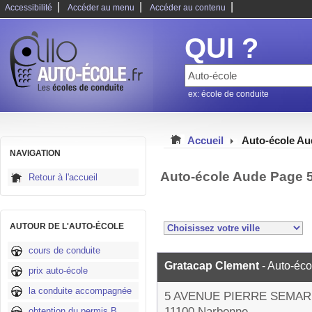
|
|
|
Accessibilité
Accéder au menu
Accéder au contenu
QUI ?
ex: école de conduite
Accueil
Auto-école Au
NAVIGATION
Auto-école Aude Page 
Retour à l'accueil
AUTOUR DE L'AUTO-ÉCOLE
cours de conduite
Gratacap Clement
- Auto-éco
prix auto-école
la conduite accompagnée
5 AVENUE PIERRE SEMA
11100 Narbonne
obtention du permis B