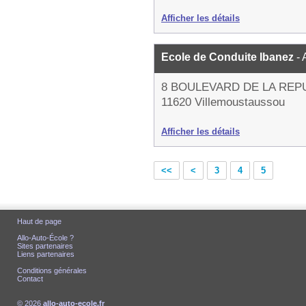
Afficher les détails
Ecole de Conduite Ibanez
-
8 BOULEVARD DE LA REP
11620 Villemoustaussou
Afficher les détails
<<
<
3
4
5
Haut de page
Allo-Auto-École ?
Sites partenaires
Liens partenaires
Conditions générales
Contact
© 2026
allo-auto-ecole.fr