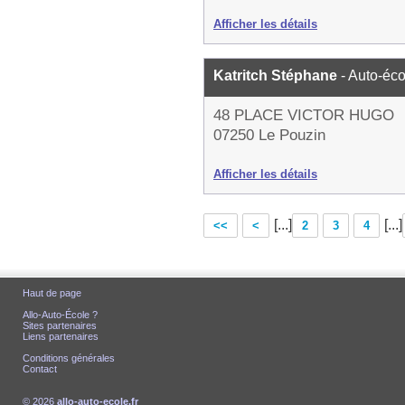
Afficher les détails
Katritch Stéphane
- Auto-éco
48 PLACE VICTOR HUGO
07250 Le Pouzin
Afficher les détails
[...]
[...]
<<
<
2
3
4
Haut de page
Allo-Auto-École ?
Sites partenaires
Liens partenaires
Conditions générales
Contact
© 2026
allo-auto-ecole.fr