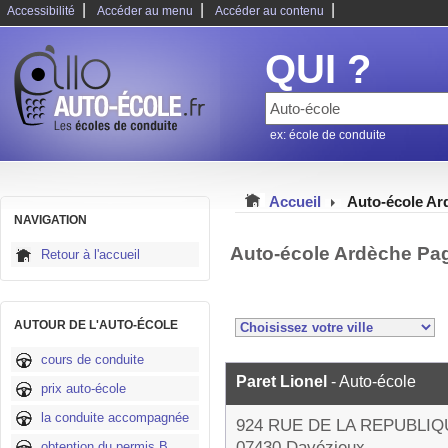
|
|
|
Accessibilité
Accéder au menu
Accéder au contenu
QUI ?
ex: école de conduite
Accueil
Auto-école Ar
NAVIGATION
Auto-école Ardèche Pa
Retour à l'accueil
AUTOUR DE L'AUTO-ÉCOLE
cours de conduite
Paret Lionel
- Auto-école
prix auto-école
la conduite accompagnée
924 RUE DE LA REPUBLIQ
07430 Davézieux
obtention du permis B