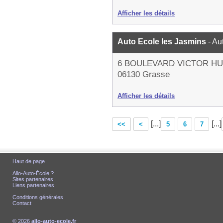
Afficher les détails
Auto Ecole les Jasmins
- Au
6 BOULEVARD VICTOR H
06130 Grasse
Afficher les détails
[...]
[...]
<<
<
5
6
7
Haut de page
Allo-Auto-École ?
Sites partenaires
Liens partenaires
Conditions générales
Contact
© 2026
allo-auto-ecole.fr