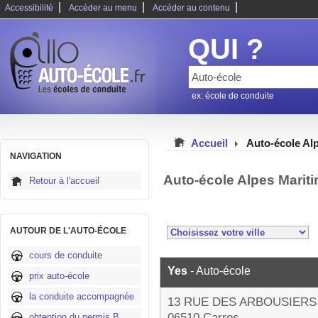
|
|
|
Accessibilité
Accéder au menu
Accéder au contenu
QUI ?
ex: école de conduite
Accueil
Auto-école Al
NAVIGATION
Auto-école Alpes Marit
Retour à l'accueil
AUTOUR DE L'AUTO-ÉCOLE
cours de conduite
Yes
- Auto-école
prix auto-école
la conduite accompagnée
13 RUE DES ARBOUSIERS
06510 Carros
obtention du permis B