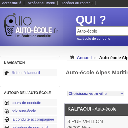
|
|
|
Accessibilité
Accéder au menu
Accéder au contenu
QUI ?
ex: école de conduite
Accueil
Auto-école Al
NAVIGATION
Auto-école Alpes Marit
Retour à l'accueil
AUTOUR DE L'AUTO-ÉCOLE
cours de conduite
KALFAOUI
- Auto-école
prix auto-école
la conduite accompagnée
3 RUE VEILLON
06000 Nice
obtention du permis B