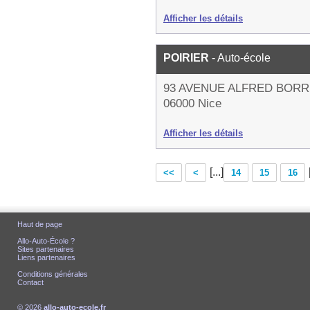
Afficher les détails
POIRIER
- Auto-école
93 AVENUE ALFRED BORR
06000 Nice
Afficher les détails
[...]
<<
<
14
15
16
Haut de page
Allo-Auto-École ?
Sites partenaires
Liens partenaires
Conditions générales
Contact
© 2026
allo-auto-ecole.fr