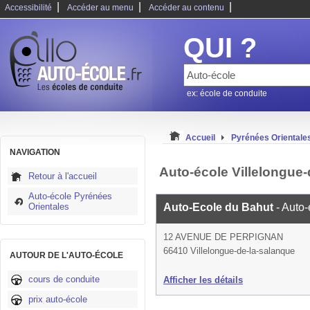
|
|
|
Accessibilité
Accéder au menu
Accéder au contenu
QUI ?
ex: école de conduite
Accueil
Pyrénées Orientale
NAVIGATION
Auto-école Villelongue-
Retour à l'accueil
Auto-école Pyrénées
Orientales
Auto-Ecole du Bahut
- Auto
12 AVENUE DE PERPIGNAN
66410 Villelongue-de-la-salanque
AUTOUR DE L'AUTO-ÉCOLE
cours de conduite
Afficher les détails
prix auto-école