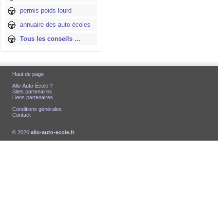
permis poids lourd
annuaire des auto-écoles
Tous les conseils ...
Haut de page
Allo-Auto-École ?
Sites partenaires
Liens partenaires
Conditions générales
Contact
© 2026
allo-auto-ecole.fr