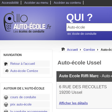
|
|
|
Accessibilité
Accéder au menu
Accéder au contenu
QUI ?
ex: école de conduite
Accueil
Corrèze
Auto-éc
NAVIGATION
Auto-école Ussel
Retour à l'accueil
Auto-école Corrèze
Auto Ecole Riffi Marc
- Auto
6 RUE DES RECOLLETS
AUTOUR DE L'AUTO-ÉCOLE
19200 Ussel
cours de conduite
Afficher les détails
prix auto-école
la conduite accompagnée