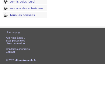
permis poids lourd
annuaire des auto-écoles
Tous les conseils ...
Haut de page
Allo-Auto-École ?
Sites partenaires
Liens partenaires
Conditions générales
Contact
© 2026
allo-auto-ecole.fr