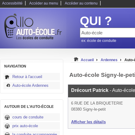
|
|
|
Accessibilité
Accéder au menu
Accéder au contenu
QUI ?
ex: école de conduite
Accueil
Ardennes
Auto-é
NAVIGATION
Auto-école Signy-le-peti
Retour à l'accueil
Auto-école Ardennes
Drécourt Patrick
- Auto-écol
6 RUE DE LA BRIQUETERIE
AUTOUR DE L'AUTO-ÉCOLE
08380 Signy-le-petit
cours de conduite
Afficher les détails
prix auto-école
la conduite accompagnée