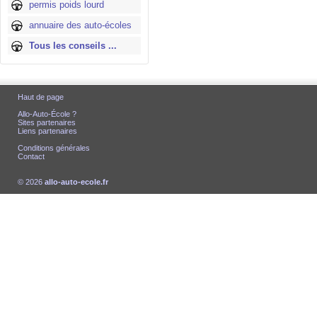
permis poids lourd
annuaire des auto-écoles
Tous les conseils ...
Haut de page
Allo-Auto-École ?
Sites partenaires
Liens partenaires
Conditions générales
Contact
© 2026
allo-auto-ecole.fr