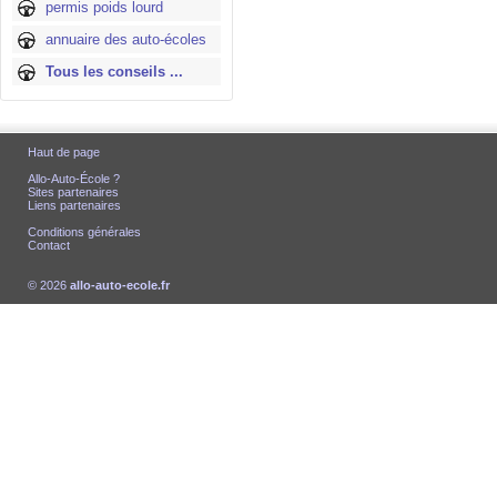
permis poids lourd
annuaire des auto-écoles
Tous les conseils ...
Haut de page
Allo-Auto-École ?
Sites partenaires
Liens partenaires
Conditions générales
Contact
© 2026
allo-auto-ecole.fr