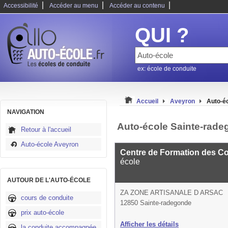
|
|
|
Accessibilité
Accéder au menu
Accéder au contenu
QUI ?
ex: école de conduite
Accueil
Aveyron
Auto-é
NAVIGATION
Auto-école Sainte-rad
Retour à l'accueil
Auto-école Aveyron
Centre de Formation des C
école
AUTOUR DE L'AUTO-ÉCOLE
ZA ZONE ARTISANALE D ARSAC
cours de conduite
12850 Sainte-radegonde
prix auto-école
Afficher les détails
la conduite accompagnée