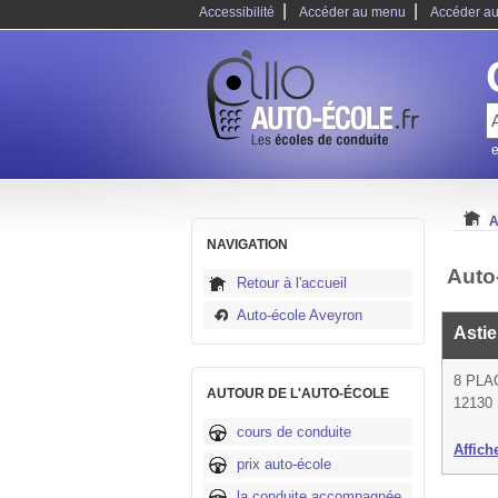
|
|
Accessibilité
Accéder au menu
Accéder au
e
A
NAVIGATION
Auto-
Retour à l'accueil
Auto-école Aveyron
Astie
8 PLA
AUTOUR DE L'AUTO-ÉCOLE
12130 
cours de conduite
Affich
prix auto-école
la conduite accompagnée