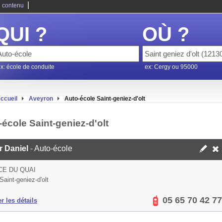
|
 contenu
QUI ?
OÙ ?
x: école de conduite
ex: Cergy ou 95000
ccueil
Aveyron
Auto-école Saint-geniez-d'olt
école Saint-geniez-d'olt
r Daniel
- Auto-école
CE DU QUAI
Saint-geniez-d'olt
05 65 70 42 77
er les détails