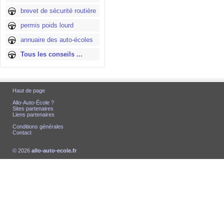
brevet de sécurité routière
permis poids lourd
annuaire des auto-écoles
Tous les conseils ...
Haut de page
Allo-Auto-École ?
Sites partenaires
Liens partenaires
Conditions générales
Contact
© 2026
allo-auto-ecole.fr