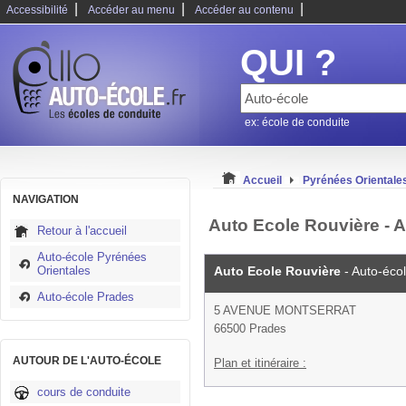
|
|
|
Accessibilité
Accéder au menu
Accéder au contenu
QUI ?
ex: école de conduite
Accueil
Pyrénées Orientale
NAVIGATION
Auto Ecole Rouvière - 
Retour à l'accueil
Auto-école Pyrénées
Orientales
Auto Ecole Rouvière
- Auto-éco
Auto-école Prades
5 AVENUE MONTSERRAT
66500 Prades
AUTOUR DE L'AUTO-ÉCOLE
Plan et itinéraire :
cours de conduite