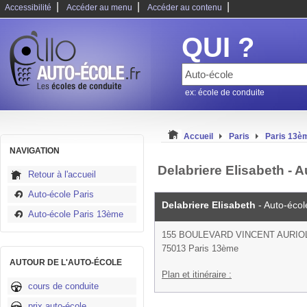
|
|
|
Accessibilité
Accéder au menu
Accéder au contenu
QUI ?
ex: école de conduite
Accueil
Paris
Paris 13
NAVIGATION
Delabriere Elisabeth - 
Retour à l'accueil
Auto-école Paris
Delabriere Elisabeth
- Auto-écol
Auto-école Paris 13ème
155 BOULEVARD VINCENT AURIO
75013 Paris 13ème
AUTOUR DE L'AUTO-ÉCOLE
Plan et itinéraire :
cours de conduite
prix auto-école