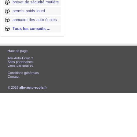
brevet de sécurité routière
permis poids lourd
annuaire des auto-écoles
Tous les conseils ...
Haut de page
Allo-Auto-École ?
Sites partenaires
Liens partenaires
Conditions générales
Contact
© 2026
allo-auto-ecole.fr