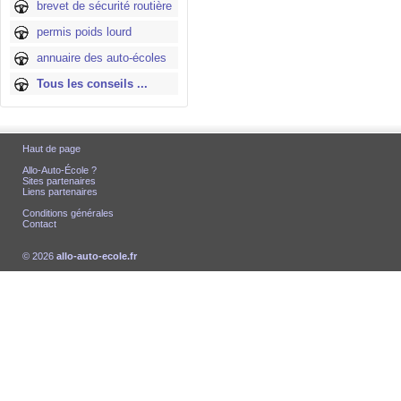
brevet de sécurité routière
permis poids lourd
annuaire des auto-écoles
Tous les conseils ...
Haut de page
Allo-Auto-École ?
Sites partenaires
Liens partenaires
Conditions générales
Contact
© 2026
allo-auto-ecole.fr