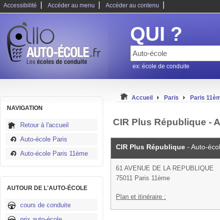
|
|
|
Accessibilité
Accéder au menu
Accéder au contenu
QUI ?
ex: école de conduite
Accueil
Paris
Paris 11è
NAVIGATION
CIR Plus République - 
Retour à l'accueil
Auto-école Paris
CIR Plus République
- Auto-éco
Auto-école Paris 11ème
61 AVENUE DE LA REPUBLIQUE
75011 Paris 11ème
AUTOUR DE L'AUTO-ÉCOLE
Plan et itinéraire :
cours de conduite
prix auto-école