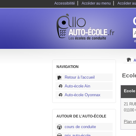
|
|
Accessibilité
Accéder au menu
Accéder au
e
A
NAVIGATION
Ecol
Retour à l'accueil
Auto-école Ain
Ecole
Auto-école Oyonnax
21 RU
01100
AUTOUR DE L'AUTO-ÉCOLE
Plan et
cours de conduite
prix auto-école