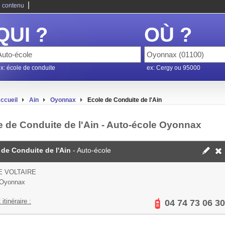
|
 contenu
QUI ?
OÙ ?
x: école de conduite
ex: Cergy ou 95000
ccueil
Ain
Oyonnax
Ecole de Conduite de l'Ain
e de Conduite de l'Ain - Auto-école Oyonnax
 de Conduite de l'Ain
- Auto-école
E VOLTAIRE
 Oyonnax
 itinéraire :
04 74 73 06 30