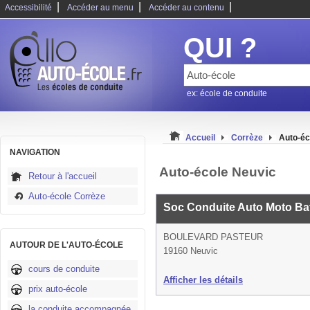
|
|
|
Accessibilité
Accéder au menu
Accéder au contenu
QUI ?
ex: école de conduite
Accueil
Corrèze
Auto-éc
NAVIGATION
Auto-école Neuvic
Retour à l'accueil
Auto-école Corrèze
Soc Conduite Auto Moto B
BOULEVARD PASTEUR
AUTOUR DE L'AUTO-ÉCOLE
19160 Neuvic
cours de conduite
Afficher les détails
prix auto-école
la conduite accompagnée