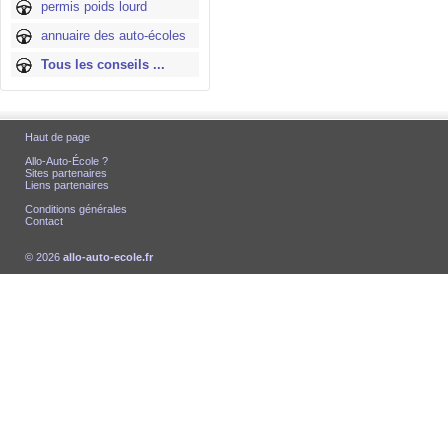
permis poids lourd
annuaire des auto-écoles
Tous les conseils ...
Haut de page
Allo-Auto-École ?
Sites partenaires
Liens partenaires
Conditions générales
Contact
© 2026
allo-auto-ecole.fr