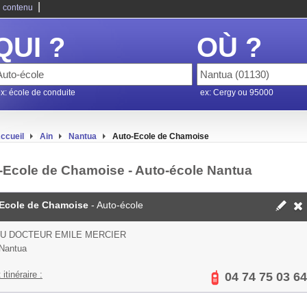
|
 contenu
QUI ?
OÙ ?
x: école de conduite
ex: Cergy ou 95000
ccueil
Ain
Nantua
Auto-Ecole de Chamoise
-Ecole de Chamoise - Auto-école Nantua
Ecole de Chamoise
- Auto-école
DU DOCTEUR EMILE MERCIER
Nantua
 itinéraire :
04 74 75 03 64