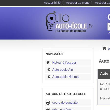
|
|
Accessibilité
Accéder au menu
Accéder au
e
A
NAVIGATION
Auto
Retour à l'accueil
Auto-école Ain
Auto-
Auto-école Nantua
62 R 
01130 
AUTOUR DE L'AUTO-ÉCOLE
Plan et
cours de conduite
prix auto-école