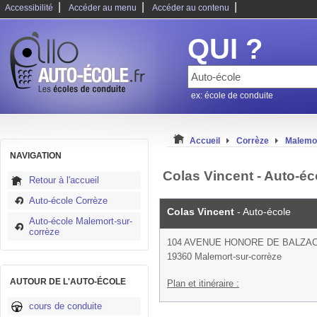
|
|
|
Accessibilité
Accéder au menu
Accéder au contenu
QUI ?
ex: école de conduite
Accueil
Corrèze
Malemor
NAVIGATION
Colas Vincent - Auto-éc
Retour à l'accueil
Auto-école Corrèze
Colas Vincent
- Auto-école
Auto-école Malemort-sur-
corrèze
104 AVENUE HONORE DE BALZA
19360 Malemort-sur-corrèze
AUTOUR DE L'AUTO-ÉCOLE
Plan et itinéraire :
cours de conduite