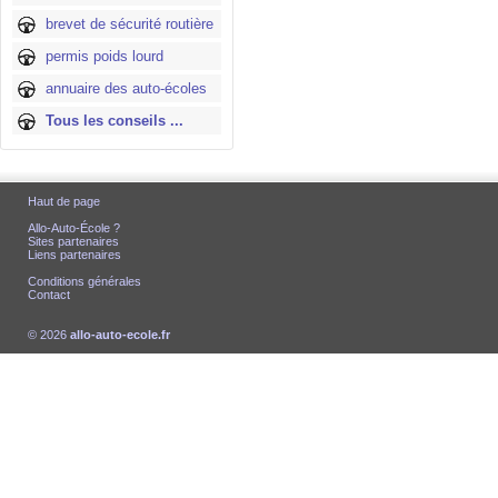
brevet de sécurité routière
permis poids lourd
annuaire des auto-écoles
Tous les conseils ...
Haut de page
Allo-Auto-École ?
Sites partenaires
Liens partenaires
Conditions générales
Contact
© 2026
allo-auto-ecole.fr