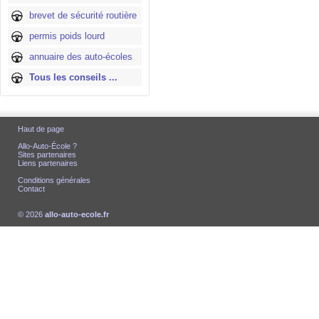
brevet de sécurité routière
permis poids lourd
annuaire des auto-écoles
Tous les conseils ...
Haut de page
Allo-Auto-École ?
Sites partenaires
Liens partenaires
Conditions générales
Contact
© 2026
allo-auto-ecole.fr