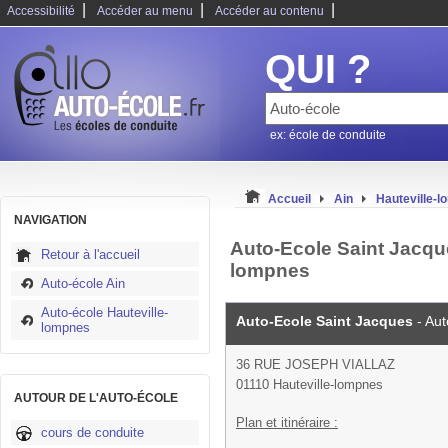
|
|
|
Accessibilité
Accéder au menu
Accéder au contenu
QUI ?
ex: école de conduite
Accueil
Ain
Hauteville-
NAVIGATION
Auto-Ecole Saint Jacque
Retour à l'accueil
lompnes
Auto-école Ain
Auto-école Hauteville-
Auto-Ecole Saint Jacques
- Au
lompnes
36 RUE JOSEPH VIALLAZ
01110 Hauteville-lompnes
AUTOUR DE L'AUTO-ÉCOLE
Plan et itinéraire :
cours de conduite