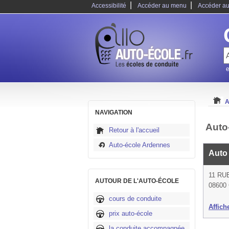
|
|
Accessibilité
Accéder au menu
Accéder au
e
A
NAVIGATION
Auto
Retour à l'accueil
Auto-école Ardennes
Auto 
11 RU
AUTOUR DE L'AUTO-ÉCOLE
08600 
cours de conduite
Affich
prix auto-école
la conduite accompagnée