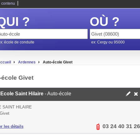
|
 contenu
QUI ?
OÙ ?
x: école de conduite
ex: Cergy ou 95000
ccueil
Ardennes
Auto-école Givet
-école Givet
Ecole Saint Hilaire
- Auto-école
E SAINT HILAIRE
Givet
03 24 40 31 26
er les détails