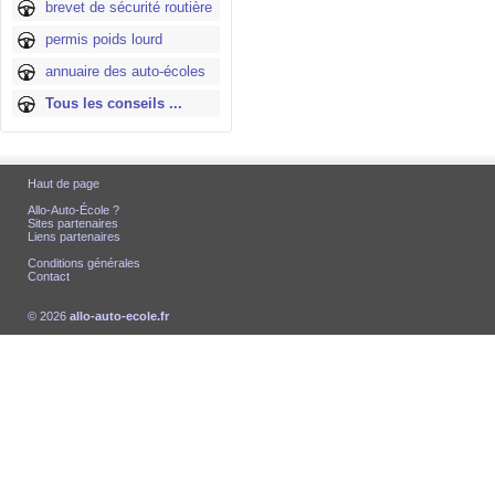
brevet de sécurité routière
permis poids lourd
annuaire des auto-écoles
Tous les conseils ...
Haut de page
Allo-Auto-École ?
Sites partenaires
Liens partenaires
Conditions générales
Contact
© 2026
allo-auto-ecole.fr