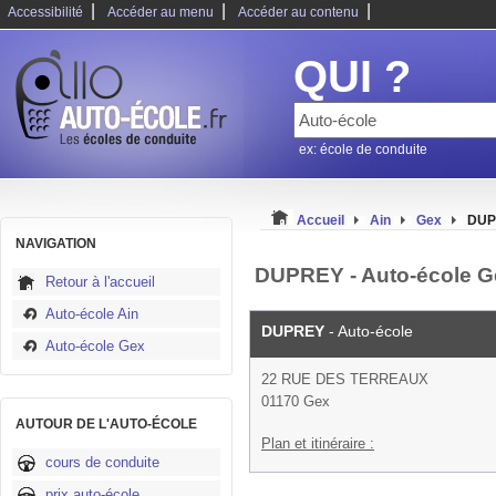
|
|
|
Accessibilité
Accéder au menu
Accéder au contenu
QUI ?
ex: école de conduite
Accueil
Ain
Gex
DUP
NAVIGATION
DUPREY - Auto-école G
Retour à l'accueil
Auto-école Ain
DUPREY
- Auto-école
Auto-école Gex
22 RUE DES TERREAUX
01170 Gex
AUTOUR DE L'AUTO-ÉCOLE
Plan et itinéraire :
cours de conduite
prix auto-école