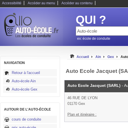
|
|
|
Accessibilité
Accéder au menu
Accéder au contenu
QUI ?
ex: école de conduite
Accueil
Ain
Gex
Auto
NAVIGATION
Auto Ecole Jacquet (SA
Retour à l'accueil
Auto-école Ain
Auto Ecole Jacquet (SARL)
- A
Auto-école Gex
46 RUE DE LYON
01170 Gex
AUTOUR DE L'AUTO-ÉCOLE
Plan et itinéraire :
cours de conduite
prix auto-école