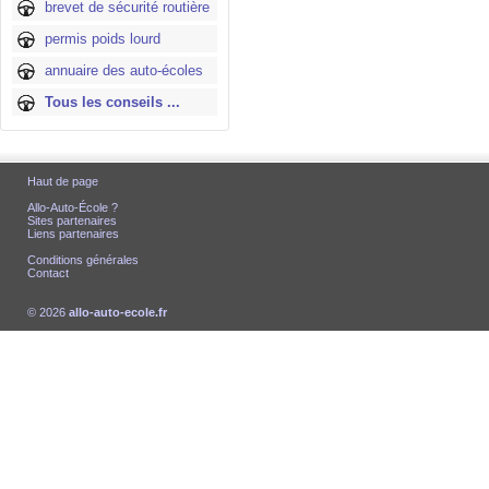
brevet de sécurité routière
permis poids lourd
annuaire des auto-écoles
Tous les conseils ...
Haut de page
Allo-Auto-École ?
Sites partenaires
Liens partenaires
Conditions générales
Contact
© 2026
allo-auto-ecole.fr