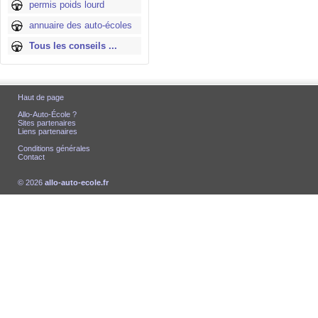
permis poids lourd
annuaire des auto-écoles
Tous les conseils ...
Haut de page
Allo-Auto-École ?
Sites partenaires
Liens partenaires
Conditions générales
Contact
© 2026
allo-auto-ecole.fr