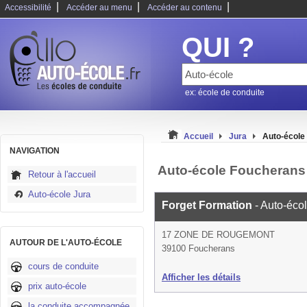
|
|
|
Accessibilité
Accéder au menu
Accéder au contenu
QUI ?
ex: école de conduite
Accueil
Jura
Auto-école
NAVIGATION
Auto-école Foucherans
Retour à l'accueil
Auto-école Jura
Forget Formation
- Auto-éco
17 ZONE DE ROUGEMONT
AUTOUR DE L'AUTO-ÉCOLE
39100 Foucherans
cours de conduite
Afficher les détails
prix auto-école
la conduite accompagnée