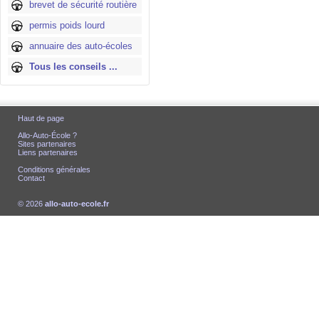
brevet de sécurité routière
permis poids lourd
annuaire des auto-écoles
Tous les conseils ...
Haut de page
Allo-Auto-École ?
Sites partenaires
Liens partenaires
Conditions générales
Contact
© 2026
allo-auto-ecole.fr