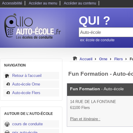
|
|
|
Accessibilité
Accéder au menu
Accéder au contenu
QUI ?
ex: école de conduite
Accueil
Orne
Flers
F
NAVIGATION
Fun Formation - Auto-éc
Retour à l'accueil
Auto-école Orne
Fun Formation
- Auto-école
Auto-école Flers
14 RUE DE LA FONTAINE
61100 Flers
AUTOUR DE L'AUTO-ÉCOLE
Plan et itinéraire :
cours de conduite
prix auto-école