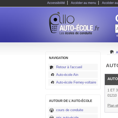
|
|
Accessibilité
Accéder au menu
Accéder au
e
A
NAVIGATION
AUTO
Retour à l'accueil
Auto-école Ain
AUTO
Auto-école Ferney-voltaire
1 ET 
01210 
AUTOUR DE L'AUTO-ÉCOLE
Plan et
cours de conduite
prix auto-école