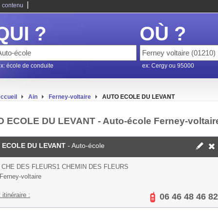
|
 contenu
QUI ?
OÙ ?
x: école de conduite
ex: Cergy ou 95000
ccueil
Ain
Ferney-voltaire
AUTO ECOLE DU LEVANT
 ECOLE DU LEVANT - Auto-école Ferney-voltair
 ECOLE DU LEVANT
- Auto-école
3 CHE DES FLEURS1 CHEMIN DES FLEURS
Ferney-voltaire
 itinéraire :
06 46 48 46 82