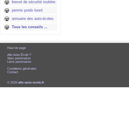
brevet de sécurité routière
permis poids lourd
annuaire des auto-écoles
Tous les conseils ...
Haut de page
Allo-Auto-École ?
Sites partenaires
Liens partenaires
Conditions générales
Contact
© 2026
allo-auto-ecole.fr