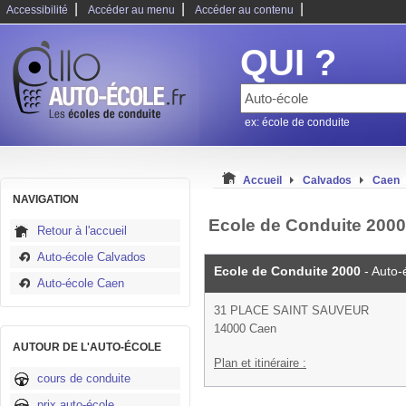
|
|
|
Accessibilité
Accéder au menu
Accéder au contenu
QUI ?
ex: école de conduite
Accueil
Calvados
Caen
NAVIGATION
Ecole de Conduite 2000
Retour à l'accueil
Auto-école Calvados
Ecole de Conduite 2000
- Auto-
Auto-école Caen
31 PLACE SAINT SAUVEUR
14000 Caen
AUTOUR DE L'AUTO-ÉCOLE
Plan et itinéraire :
cours de conduite
prix auto-école