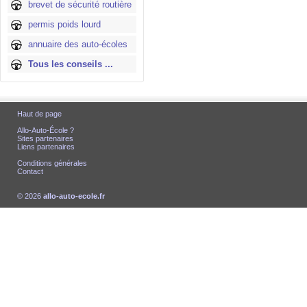
brevet de sécurité routière
permis poids lourd
annuaire des auto-écoles
Tous les conseils ...
Haut de page
Allo-Auto-École ?
Sites partenaires
Liens partenaires
Conditions générales
Contact
© 2026
allo-auto-ecole.fr