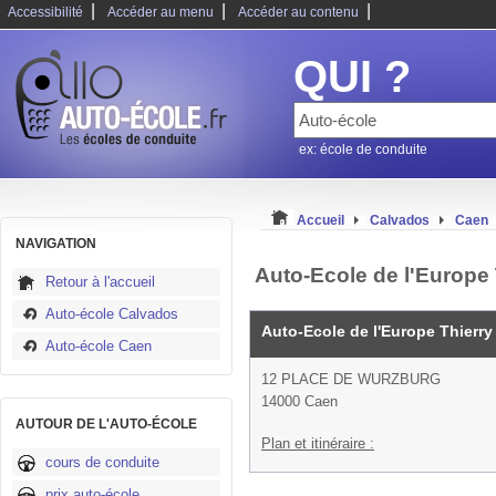
|
|
|
Accessibilité
Accéder au menu
Accéder au contenu
QUI ?
ex: école de conduite
Accueil
Calvados
Caen
NAVIGATION
Auto-Ecole de l'Europe 
Retour à l'accueil
Auto-école Calvados
Auto-Ecole de l'Europe Thierr
Auto-école Caen
12 PLACE DE WURZBURG
14000 Caen
AUTOUR DE L'AUTO-ÉCOLE
Plan et itinéraire :
cours de conduite
prix auto-école