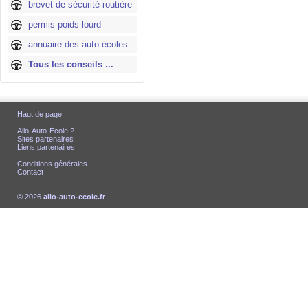
brevet de sécurité routière
permis poids lourd
annuaire des auto-écoles
Tous les conseils ...
Haut de page
Allo-Auto-École ?
Sites partenaires
Liens partenaires
Conditions générales
Contact
© 2026
allo-auto-ecole.fr