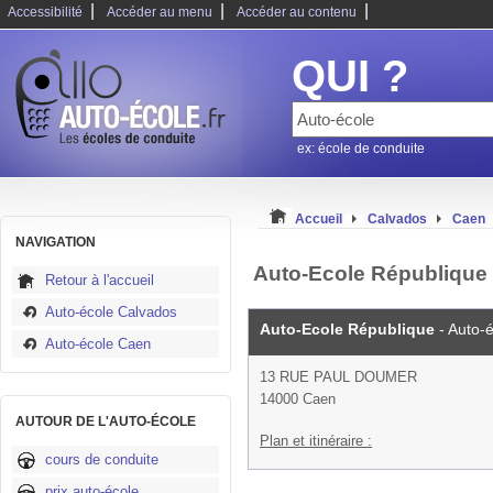
|
|
|
Accessibilité
Accéder au menu
Accéder au contenu
QUI ?
ex: école de conduite
Accueil
Calvados
Caen
NAVIGATION
Auto-Ecole République 
Retour à l'accueil
Auto-école Calvados
Auto-Ecole République
- Auto-
Auto-école Caen
13 RUE PAUL DOUMER
14000 Caen
AUTOUR DE L'AUTO-ÉCOLE
Plan et itinéraire :
cours de conduite
prix auto-école